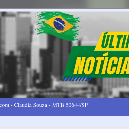
l.com - Claudia Souza - MTB 50644/SP