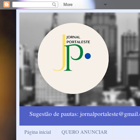
Sugestão de pautas: jornalportaleste@gmai
Página inicial
QUERO ANUNCIAR