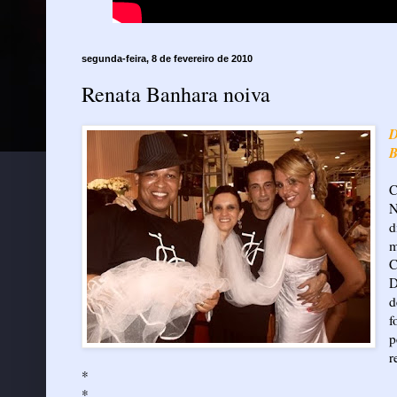
segunda-feira, 8 de fevereiro de 2010
Renata Banhara noiva
D
B
C
N
d
m
C
D
d
f
p
r
*
*