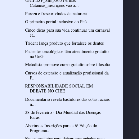
UNIFESP_Simpósio Feridas
Cutâneas_inscrições vão a...
Pureza e frescor vindos da natureza
O primeiro portal inclusivo do País
Cinco dicas para sua vida continuar um carnaval
et...
Trident lança produto que fortalece os dentes
Pacientes oncológicos têm atendimento gratuito
na UnG
Metodista promove curso gratuito sobre filosofia
Cursos de extensão e atualização profissional da
F...
RESPONSABILIDADE SOCIAL EM
DEBATE NO CIEE
Documentário revela bastidores das cotas raciais
n...
28 de fevereiro - Dia Mundial das Doenças
Raras
Abertas as Inscrições para a 6ª Edição do
Programa...
Novos produtos para deixar seus cabelos mais