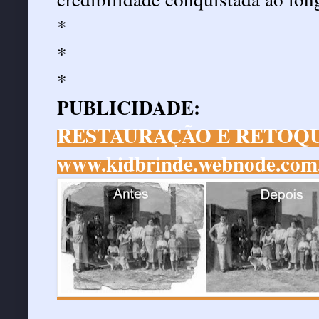
*
*
*
PUBLICIDADE:
RESTAURAÇÃO E RETOQU
www.kidbrinde.webnode.com