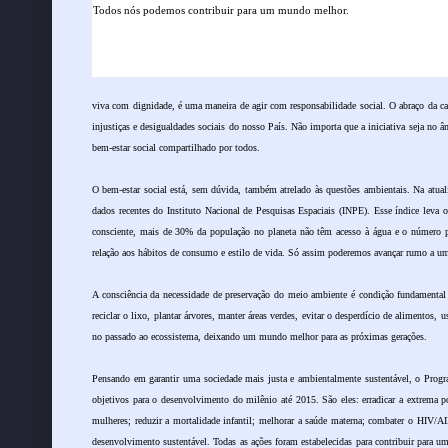
Todos nós podemos contribuir para um mundo melhor.
viva com dignidade, é uma maneira de agir com responsabilidade social. O abraço da c
injustiças e desigualdades sociais do nosso País. Não importa que a iniciativa seja no â
bem-estar social compartilhado por todos.
O bem-estar social está, sem dúvida, também atrelado às questões ambientais. Na atua
dados recentes do Instituto Nacional de Pesquisas Espaciais (INPE). Esse índice leva
consciente, mais de 30% da população no planeta não têm acesso à água e o número p
relação aos hábitos de consumo e estilo de vida. Só assim poderemos avançar rumo a um
A consciência da necessidade de preservação do meio ambiente é condição fundamental 
reciclar o lixo, plantar árvores, manter áreas verdes, evitar o desperdício de alimentos
no passado ao ecossistema, deixando um mundo melhor para as próximas gerações.
Pensando em garantir uma sociedade mais justa e ambientalmente sustentável, o Pro
objetivos para o desenvolvimento do milênio até 2015. São eles: erradicar a extrema p
mulheres; reduzir a mortalidade infantil; melhorar a saúde materna; combater o HIV/AID
desenvolvimento sustentável. Todas as ações foram estabelecidas para contribuir para 