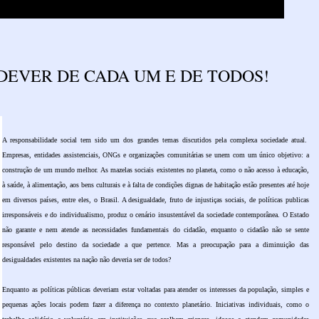
DEVER DE CADA UM E DE TODOS!
A responsabilidade social tem sido um dos grandes temas discutidos pela complexa sociedade atual.
Empresas, entidades assistenciais, ONGs e organizações comunitárias se unem com um único objetivo: a
construção de um mundo melhor. As mazelas sociais existentes no planeta, como o não acesso à educação,
à saúde, à alimentação, aos bens culturais e à falta de condições dignas de habitação estão presentes até hoje
em diversos países, entre eles, o Brasil. A desigualdade, fruto de injustiças sociais, de políticas publicas
irresponsáveis e do individualismo, produz o cenário insustentável da sociedade contemporânea. O Estado
não garante e nem atende as necessidades fundamentais do cidadão, enquanto o cidadão não se sente
responsável pelo destino da sociedade a que pertence. Mas a preocupação para a diminuição das
desigualdades existentes na nação não deveria ser de todos?
Enquanto as políticas públicas deveriam estar voltadas para atender os interesses da população, simples e
pequenas ações locais podem fazer a diferença no contexto planetário. Iniciativas individuais, como o