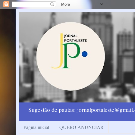
Sugestão de pautas: jornalportaleste@gmai
Página inicial
QUERO ANUNCIAR