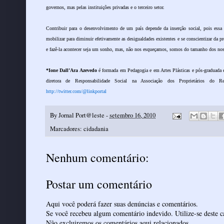
governos, mas pelas instituições privadas e o terceiro setor.
Contribuir para o desenvolvimento de um país depende da inserção social, pois essa 
mobilizar para diminuir efetivamente as desigualdades existentes e se conscientizar da 
e fazê-la acontecer seja um sonho, mas, não nos esqueçamos, somos do tamanho dos no
*Ione Dall’Ara Azevedo
é formada em Pedagogia e em Artes Plásticas e pós-graduada 
diretora de Responsabilidade Social na Associação dos Proprietários do 
http://twitter.com/@linkportal
By
Jornal Port@leste
-
setembro 16, 2010
Marcadores:
cidadania
Nenhum comentário:
Postar um comentário
Aqui você poderá fazer suas denúncias e comentários.
Se você recebeu algum comentário indevido. Utilize-se deste ca
Não excluiremos os comentários aqui relacionados.