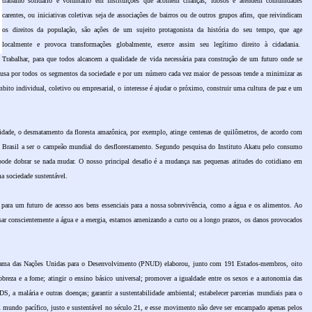
trabalho solidário e voluntário em instituições que acolhem crianças, idosos e atendem comunidades
carentes, ou iniciativas coletivas seja de associações de bairros ou de outros grupos afins, que reivindicam
os direitos da população, são ações de um sujeito protagonista da história do seu tempo, que age
localmente e provoca transformações globalmente, exerce assim seu legítimo direito à cidadania.
Trabalhar, para que todos alcancem a qualidade de vida necessária para construção de um futuro onde se
ausa por todos os segmentos da sociedade e por um número cada vez maior de pessoas tende a minimizar as
mbito individual, coletivo ou empresarial, o interesse é ajudar o próximo, construir uma cultura de paz e um
lidade, o desmatamento da floresta amazônica, por exemplo, atinge centenas de quilômetros, de acordo com
 o Brasil a ser o campeão mundial do desflorestamento. Segundo pesquisa do Instituto Akatu pelo consumo
ode dobrar se nada mudar. O nosso principal desafio é a mudança nas pequenas atitudes do cotidiano em
a sociedade sustentável.
para um futuro de acesso aos bens essenciais para a nossa sobrevivência, como a água e os alimentos. Ao
, usar conscientemente a água e a energia, estamos amenizando a curto ou a longo prazos, os danos provocados
grama das Nações Unidas para o Desenvolvimento (PNUD) elaborou, junto com 191 Estados-membros, oito
obreza e a fome; atingir o ensino básico universal; promover a igualdade entre os sexos e a autonomia das
S, a malária e outras doenças; garantir a sustentabilidade ambiental; estabelecer parcerias mundiais para o
um mundo pacífico, justo e sustentável no século 21, e esse movimento não deve ser encampado apenas pelos