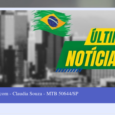
l.com - Claudia Souza - MTB 50644/SP