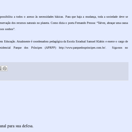
possibilita a todos o acesso às necessidades básicas. Para que haja a mudança, toda a sociedade deve se
preservação dos recursos naturais no planeta. Como dizia o poeta Fernando Pessoa: “Talvez, abraçar uma causa
ssos sonhos”.
em Educação. Atualmente é coordenadora pedagógica da Escola Estadual Samuel Klabin e exerce o cargo de
Residencial Parque dos Príncipes (APRPP)
http://www.parquedosprincipes.com.br/
.
Siga-nos no
nal para sua defesa.