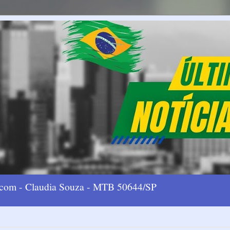
l.com - Claudia Souza - MTB 50644/SP