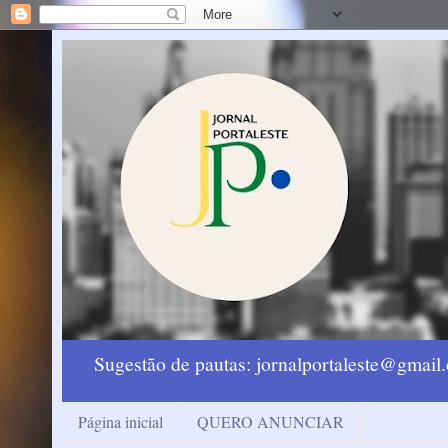
Sugestão de pautas: jornalportaleste@gmai
Página inicial
QUERO ANUNCIAR