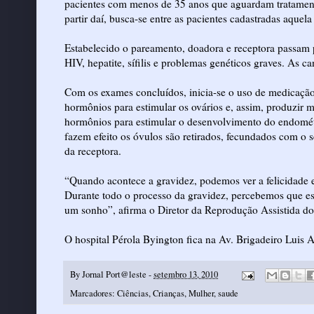
pacientes com menos de 35 anos que aguardam tratamento
partir daí, busca-se entre as pacientes cadastradas aque
Estabelecido o pareamento, doadora e receptora passam 
HIV, hepatite, sífilis e problemas genéticos graves. As 
Com os exames concluídos, inicia-se o uso de medicaçã
hormônios para estimular os ovários e, assim, produzir 
hormônios para estimular o desenvolvimento do endométr
fazem efeito os óvulos são retirados, fecundados com o 
da receptora.
“Quando acontece a gravidez, podemos ver a felicidade e 
Durante todo o processo da gravidez, percebemos que es
um sonho”, afirma o Diretor da Reprodução Assistida d
O hospital Pérola Byington fica na Av. Brigadeiro Luis 
By
Jornal Port@leste
-
setembro 13, 2010
Marcadores:
Ciências
,
Crianças
,
Mulher
,
saude