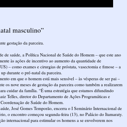
te gestação da parceira.
de de saúde, a Política Nacional de Saúde do Homem – que este ano
mente às ações de incentivo ao aumento da quantidade de
S) – como exames e cirurgias de próstata, vasectomia e fimose – a
 up durante o pré-natal da parceira.
mento em que o homem está mais sensível – às vésperas de ser pai –
ante os nove meses de gestação da parceira como também a realizarem
 para cuidar da família. “É uma estratégia que estamos difundindo
 Luiz Telles, diretor do Departamento de Ações Programáticas e
pela Coordenação de Saúde do Homem.
a Saúde, José Gomes Temporão, encerra o I Seminário Internacional de
o, o encontro começou segunda-feira (13), no Palácio do Itamaraty.
ão internacional para estimular os homens a se envolverem nos