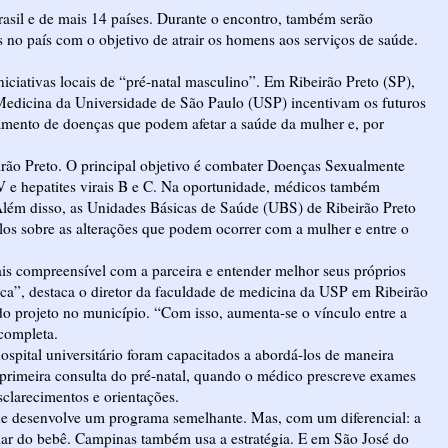
rasil e de mais 14 países. Durante o encontro, também serão
no país com o objetivo de atrair os homens aos serviços de saúde.
niciativas locais de “pré-natal masculino”. Em Ribeirão Preto (SP),
 Medicina da Universidade de São Paulo (USP) incentivam os futuros
tamento de doenças que podem afetar a saúde da mulher e, por
ão Preto. O principal objetivo é combater Doenças Sexualmente
IV e hepatites virais B e C. Na oportunidade, médicos também
. Além disso, as Unidades Básicas de Saúde (UBS) de Ribeirão Preto
os sobre as alterações que podem ocorrer com a mulher e entre o
s compreensível com a parceira e entender melhor seus próprios
tica”, destaca o diretor da faculdade de medicina da USP em Ribeirão
o projeto no município. “Com isso, aumenta-se o vínculo entre a
 completa.
spital universitário foram capacitados a abordá-los de maneira
 primeira consulta do pré-natal, quando o médico prescreve exames
sclarecimentos e orientações.
de desenvolve um programa semelhante. Mas, com um diferencial: a
dar do bebê. Campinas também usa a estratégia. E em São José do