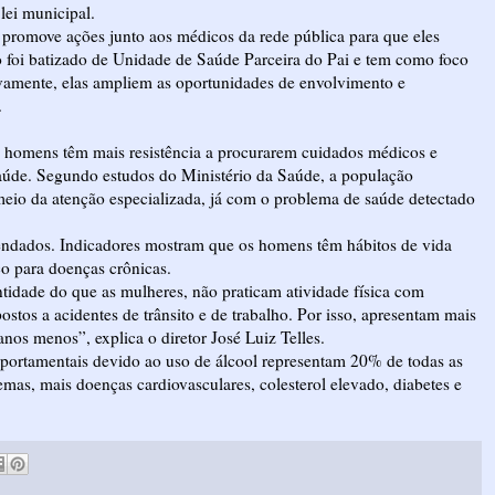
 lei municipal.
 promove ações junto aos médicos da rede pública para que eles
o foi batizado de Unidade de Saúde Parceira do Pai e tem como foco
ivamente, elas ampliem as oportunidades de envolvimento e
.
s homens têm mais resistência a procurarem cuidados médicos e
saúde. Segundo estudos do Ministério da Saúde, a população
meio da atenção especializada, já com o problema de saúde detectado
ndados. Indicadores mostram que os homens têm hábitos de vida
co para doenças crônicas.
ntidade do que as mulheres, não praticam atividade física com
stos a acidentes de trânsito e de trabalho. Por isso, apresentam mais
nos menos”, explica o diretor José Luiz Telles.
portamentais devido ao uso de álcool representam 20% de todas as
mas, mais doenças cardiovasculares, colesterol elevado, diabetes e