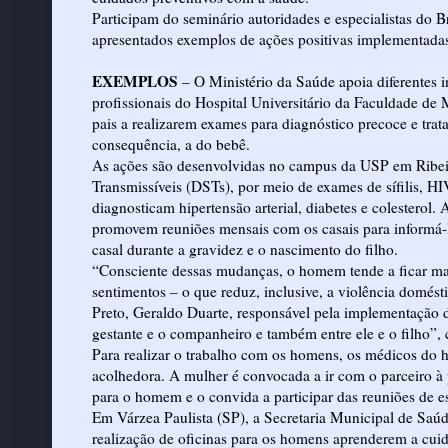
Participam do seminário autoridades e especialistas do B
apresentados exemplos de ações positivas implementadas 
EXEMPLOS
– O Ministério da Saúde apoia diferentes i
profissionais do Hospital Universitário da Faculdade de
pais a realizarem exames para diagnóstico precoce e tra
consequência, a do bebê.
As ações são desenvolvidas no campus da USP em Ribeir
Transmissíveis (DSTs), por meio de exames de sífilis, H
diagnosticam hipertensão arterial, diabetes e colesterol
promovem reuniões mensais com os casais para informá-l
casal durante a gravidez e o nascimento do filho.
“Consciente dessas mudanças, o homem tende a ficar mai
sentimentos – o que reduz, inclusive, a violência domés
Preto, Geraldo Duarte, responsável pela implementação d
gestante e o companheiro e também entre ele e o filho”,
Para realizar o trabalho com os homens, os médicos do ho
acolhedora. A mulher é convocada a ir com o parceiro à
para o homem e o convida a participar das reuniões de e
Em Várzea Paulista (SP), a Secretaria Municipal de Saú
realização de oficinas para os homens aprenderem a cui