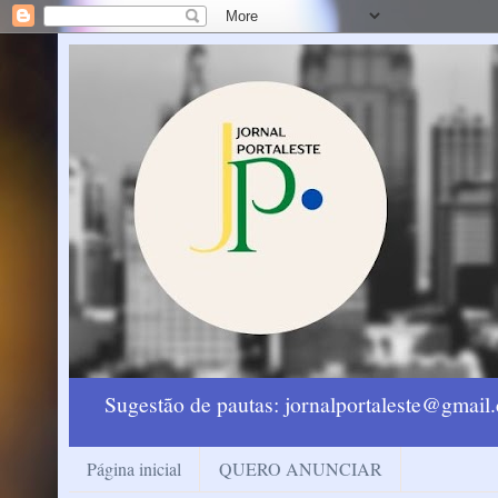
Sugestão de pautas: jornalportaleste@gmai
Página inicial
QUERO ANUNCIAR