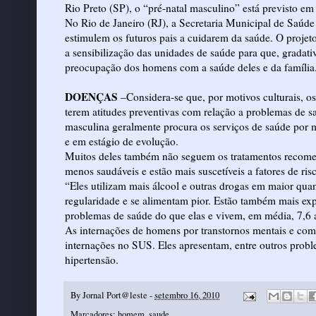
Rio Preto (SP), o “pré-natal masculino” está previsto em
No Rio de Janeiro (RJ), a Secretaria Municipal de Saúde
estimulem os futuros pais a cuidarem da saúde. O projet
a sensibilização das unidades de saúde para que, gradat
preocupação dos homens com a saúde deles e da família
DOENÇAS
–Considera-se que, por motivos culturais, o
terem atitudes preventivas com relação a problemas de 
masculina geralmente procura os serviços de saúde por 
e em estágio de evolução.
Muitos deles também não seguem os tratamentos recome
menos saudáveis e estão mais suscetíveis a fatores de ris
“Eles utilizam mais álcool e outras drogas em maior qua
regularidade e se alimentam pior. Estão também mais expo
problemas de saúde do que elas e vivem, em média, 7,6 a
As internações de homens por transtornos mentais e com
internações no SUS. Eles apresentam, entre outros proble
hipertensão.
By
Jornal Port@leste
-
setembro 16, 2010
Marcadores:
homem
,
saude