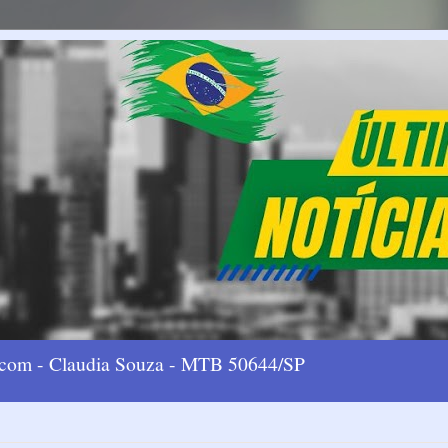
l.com - Claudia Souza - MTB 50644/SP