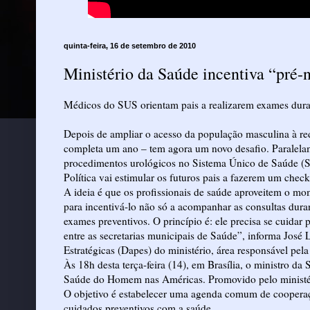
quinta-feira, 16 de setembro de 2010
Médicos do SUS orientam pais a realizarem exames duran
Depois de ampliar o acesso da população masculina à re
completa um ano – tem agora um novo desafio. Paralela
procedimentos urológicos no Sistema Único de Saúde (SU
Política vai estimular os futuros pais a fazerem um check
A ideia é que os profissionais de saúde aproveitem o mo
para incentivá-lo não só a acompanhar as consultas dur
exames preventivos. O princípio é: ele precisa se cuidar
entre as secretarias municipais de Saúde”, informa José
Estratégicas (Dapes) do ministério, área responsável 
Às 18h desta terça-feira (14), em Brasília, o ministro d
Saúde do Homem nas Américas. Promovido pelo ministéri
O objetivo é estabelecer uma agenda comum de cooperaç
cuidados preventivos com a saúde.