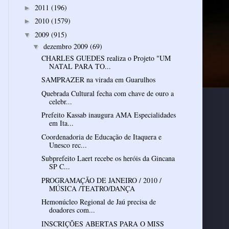
2011
(196)
►
2010
(1579)
►
2009
(915)
▼
dezembro 2009
(69)
▼
CHARLES GUEDES realiza o Projeto "UM
NATAL PARA TO...
SAMPRAZER na virada em Guarulhos
Quebrada Cultural fecha com chave de ouro a
celebr...
Prefeito Kassab inaugura AMA Especialidades
em Ita...
Coordenadoria de Educação de Itaquera e
Unesco rec...
Subprefeito Laert recebe os heróis da Gincana
SP C...
PROGRAMAÇÃO DE JANEIRO / 2010 /
MÚSICA /TEATRO/DANÇA
Hemonúcleo Regional de Jaú precisa de
doadores com...
INSCRIÇÕES ABERTAS PARA O MISS