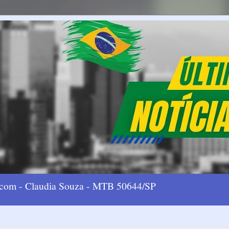
l.com - Claudia Souza - MTB 50644/SP