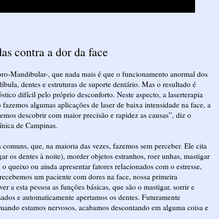
as contra a dor da face
ro-Mandibular-, que nada mais é que o funcionamento anormal dos
bula, dentes e estruturas de suporte dentário. Mas o resultado é
co difícil pelo próprio desconforto. Neste aspecto, a laserterapia
 fazemos algumas aplicações de laser de baixa intensidade na face, a
demos descobrir com maior precisão e rapidez as causas”, diz o
ínica de Campinas.
 comuns, que, na maioria das vezes, fazemos sem perceber. Ele cita
r os dentes à noite), morder objetos estranhos, roer unhas, mastigar
m o queixo ou ainda apresentar fatores relacionados com o estresse,
 recebemos um paciente com dores na face, nossa primeira
r a esta pessoa as funções básicas, que são o mastigar, sorrir e
ressados e automaticamente apertamos os dentes. Futuramente
 Quando estamos nervosos, acabamos descontando em alguma coisa e