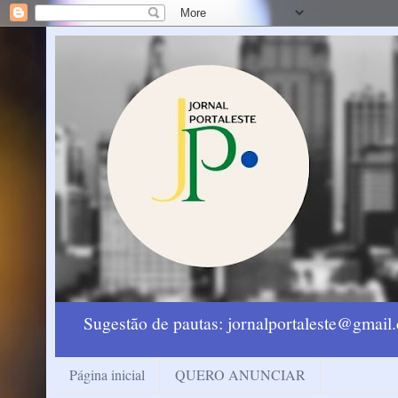
Sugestão de pautas: jornalportaleste@gmai
Página inicial
QUERO ANUNCIAR