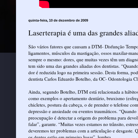
quinta-feira, 10 de dezembro de 2009
Laserterapia é uma das grandes aliad
São vários fatores que causam a DTM- Disfunção Tempo
ligamentos, músculos da mastigação, ossos maxilar-mandí
sempre o mesmo: dores, que muitas vezes têm um diagnósti
tem sido uma das grandes aliadas dos dentistas. “Quando
dor é reduzida logo na primeira sessão. Desta forma, po
dentista Carlos Eduardo Botelho, da OC- Odontologia Cl
Ainda, segundo Botelho, DTM está relacionada a hábitos
como exemplos o apertamento dentário, bruxismo (esfrega
chicletes, postura da cabeça, o de prender o telefone co
depressão e ansiedade ou eventos traumáticos. “Quando
preocupação é detectar a origem do problema para devolve
falar”, garante. “Muitas vezes estamos no trânsito, est
deveremos ter problemas com a articulação e desgaste.
os dentes estão em primeiro lugar”, lembra.