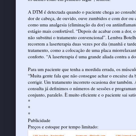
A DTM é detectada quando o paciente chega ao consultóri
dor de cabeça, de ouvido, ouve zumbidos e com dor ou c
como uma analgesia (eliminação da dor) ou antiinflamatór
estágio mais confortável. “Depois de acabar com a dor, o
não substitui o tratamento convencional”. Lembra Botel
recorrem a laserterapia duas vezes por dia (manhã e tar
tratamento, como a colocação de uma placa miorrelaxant
conforto. “A laserterapia é uma grande aliada contra a do
Para um paciente que tenha a mordida errada, os múscul
“Muita gente fala que não consegue achar o encaixe da b
corrigir. Um tratamento incorreto ocasiona dor também. A
consulta já definimos o números de sessões e programam
conjunto, paralelo. È muito eficiente e o paciente sai sati
*
*
*
Publicidade
Preços e estoque por tempo limitado: