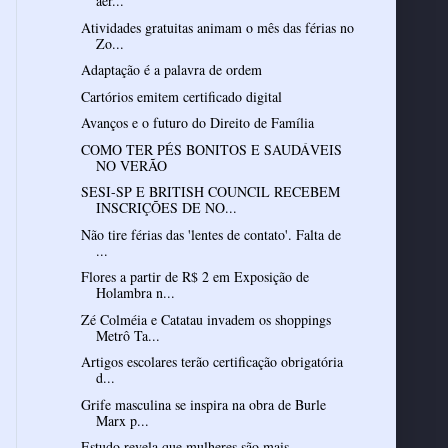
aér...
Atividades gratuitas animam o mês das férias no
Zo...
Adaptação é a palavra de ordem
Cartórios emitem certificado digital
Avanços e o futuro do Direito de Família
COMO TER PÉS BONITOS E SAUDÁVEIS
NO VERÃO
SESI-SP E BRITISH COUNCIL RECEBEM
INSCRIÇÕES DE NO...
Não tire férias das 'lentes de contato'. Falta de
...
Flores a partir de R$ 2 em Exposição de
Holambra n...
Zé Colméia e Catatau invadem os shoppings
Metrô Ta...
Artigos escolares terão certificação obrigatória
d...
Grife masculina se inspira na obra de Burle
Marx p...
Estudo revela que mulheres são mais