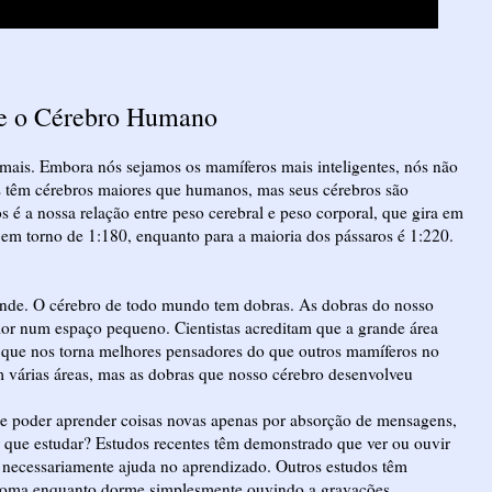
re o Cérebro Humano
mais. Embora nós sejamos os mamíferos mais inteligentes, nós não
es têm cérebros maiores que humanos, mas seus cérebros são
é a nossa relação entre peso cerebral e peso corporal, que gira em
em torno de 1:180, enquanto para a maioria dos pássaros é 1:220.
nde. O cérebro de todo mundo tem dobras. As dobras do nosso
ior num espaço pequeno. Cientistas acreditam que a grande área
s que nos torna melhores pensadores do que outros mamíferos no
 várias áreas, mas as dobras que nosso cérebro desenvolveu
e poder aprender coisas novas apenas por absorção de mensagens,
 que estudar? Estudos recentes têm demonstrado que ver ou ouvir
necessariamente ajuda no aprendizado. Outros estudos têm
dioma enquanto dorme simplesmente ouvindo a gravações.