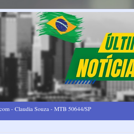
l.com - Claudia Souza - MTB 50644/SP