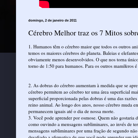
domingo, 2 de janeiro de 2011
Cérebro Melhor traz os 7 Mitos sob
1. Humanos têm o cérebro maior que todos os outros ani
temos os maiores cérebros do planeta. Baleias e elefant
obviamente menos desenvolvidos. O que nos torna únicos 
torno de 1:50 para humanos. Para os outros mamíferos é 
2. As dobras do cérebro aumentam à medida que se apre
cérebro permitem ao cérebro ter uma área superficial ma
superficial proporcionada pelas dobras é uma das razõe
reino animal. Ao longo dos anos, nosso cérebro muda em
permanecem iguais até o dia de nossa morte.
3. Você pode aprender por osmose. Quem não gostaria d
como ouvindo a mensagens subliminares, ao invés de ter
mensagens subliminares por uma fração de segundo não 
desafiado a afirmativa de que você pode aprender um i