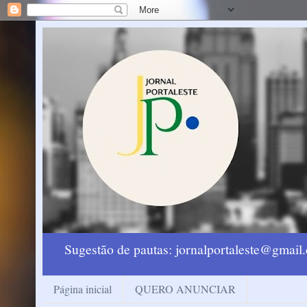
Sugestão de pautas: jornalportaleste@gmai
Página inicial
QUERO ANUNCIAR