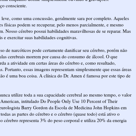
ço consciente.
l leve, como uma concussão, geralmente sara por completo. Aqueles
s físicas podem se recuperar, pelo menos parcialmente, e mesmo
. Nosso cérebro possui habilidades maravilhosas de se reparar. Mas
 e exercitar suas habilidades cognitivas.
nso de narcóticos pode certamente danificar seu cérebro, porém não
élulas cerebrais morrem por causa do consumo de álcool. O que
rda a atividade em certas áreas do cérebro e, como resultado,
s. Portanto, essas imagens representam simplesmente que essas áreas
 não é uma boa coisa. A clínica do Dr. Amen é famosa por este tipo de
nca utilize toda a sua capacidade cerebral ao mesmo tempo, o valor
 American, intitulado Do People Only Use 10 Percent of Their
neurologista Barry Gordon da Escola de Medicina John Hopkins em
odas as partes do cérebro e o cérebro (quase todo) está ativo o
o cérebro representa 3% do peso corporal e utiliza 20% da energia