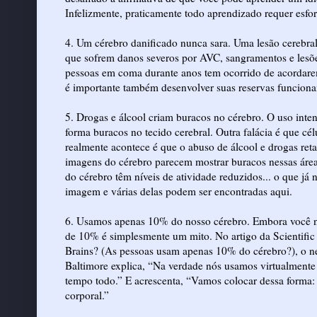
Infelizmente, praticamente todo aprendizado requer esfor
4. Um cérebro danificado nunca sara. Uma lesão cerebra
que sofrem danos severos por AVC, sangramentos e lesõe
pessoas em coma durante anos tem ocorrido de acordarem
é importante também desenvolver suas reservas funcionais
5. Drogas e álcool criam buracos no cérebro. O uso inte
forma buracos no tecido cerebral. Outra falácia é que c
realmente acontece é que o abuso de álcool e drogas reta
imagens do cérebro parecem mostrar buracos nessas área
do cérebro têm níveis de atividade reduzidos... o que já
imagem e várias delas podem ser encontradas aqui.
6. Usamos apenas 10% do nosso cérebro. Embora você nu
de 10% é simplesmente um mito. No artigo da Scientific
Brains? (As pessoas usam apenas 10% do cérebro?), o 
Baltimore explica, “Na verdade nós usamos virtualmente t
tempo todo.” E acrescenta, “Vamos colocar dessa forma: 
corporal.”