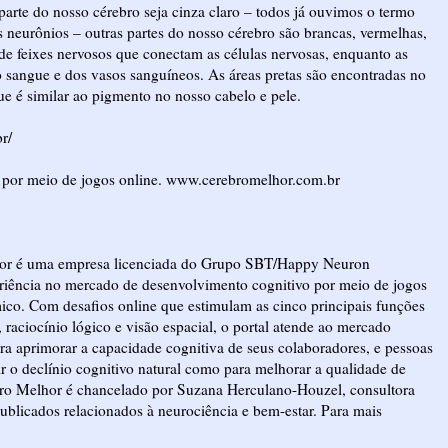
arte do nosso cérebro seja cinza claro – todos já ouvimos o termo
os neurônios – outras partes do nosso cérebro são brancas, vermelhas,
de feixes nervosos que conectam as células nervosas, enquanto as
 sangue e dos vasos sanguíneos. As áreas pretas são encontradas no
ue é similar ao pigmento no nosso cabelo e pele.
r/
l por meio de jogos online. www.cerebromelhor.com.br
hor é uma empresa licenciada do Grupo SBT/Happy Neuron
eriência no mercado de desenvolvimento cognitivo por meio de jogos
ico. Com desafios online que estimulam as cinco principais funções
raciocínio lógico e visão espacial, o portal atende ao mercado
a aprimorar a capacidade cognitiva de seus colaboradores, e pessoas
nir o declínio cognitivo natural como para melhorar a qualidade de
rebro Melhor é chancelado por Suzana Herculano-Houzel, consultora
 publicados relacionados à neurociência e bem-estar. Para mais