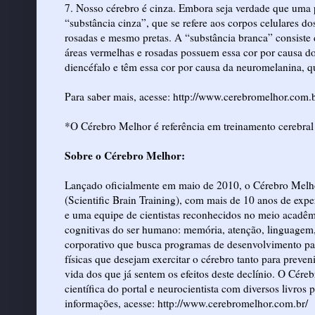
7. Nosso cérebro é cinza. Embora seja verdade que uma p
“substância cinza”, que se refere aos corpos celulares d
rosadas e mesmo pretas. A “substância branca” consiste 
áreas vermelhas e rosadas possuem essa cor por causa do
diencéfalo e têm essa cor por causa da neuromelanina, q
Para saber mais, acesse:
http://www.cerebromelhor.com.b
*O Cérebro Melhor é referência em treinamento cerebra
Sobre o Cérebro Melhor:
Lançado oficialmente em maio de 2010, o Cérebro Mel
(Scientific Brain Training), com mais de 10 anos de exp
e uma equipe de cientistas reconhecidos no meio acadêm
cognitivas do ser humano: memória, atenção, linguagem, 
corporativo que busca programas de desenvolvimento par
físicas que desejam exercitar o cérebro tanto para preve
vida dos que já sentem os efeitos deste declínio. O Cé
científica do portal e neurocientista com diversos livros
informações, acesse:
http://www.cerebromelhor.com.br/