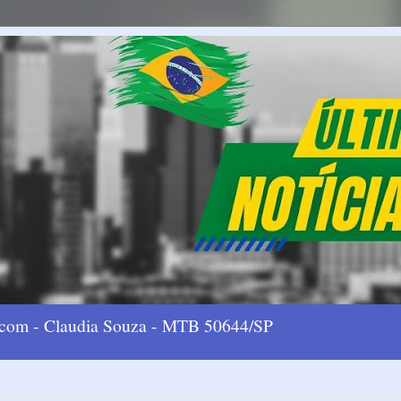
l.com - Claudia Souza - MTB 50644/SP