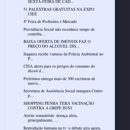
SEXTA-FEIRA DE CAD...
51 PALESTRAS GRATUITAS NA EXPO
CIEE
4ª Feira de Profissões e Mercado
Previdência Social não reconhece tempo de
contribu...
BAIXA OFERTA DE IMÓVEIS FAZ O
PREÇO DO ALUGUEL DIS...
Itaquera recebe viaturas da Polícia Ambiental no
P...
CISA alerta para os perigos do consumo do
álcool d...
Prefeitura entrega mais de 300 escrituras de
imóve...
Secretaria de Assistência Social inaugura Centro
p...
SHOPPING PENHA TERÁ VACINAÇÃO
CONTRA A GRIPE H1N1
Artrite reumatóide: doença afeta,
principalmente, ...
Reprodução humana na tv: o debate gira agora,