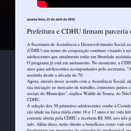
quarta-feira, 21 de abril de 2010
Prefeitura e CDHU firmam parceria d
A Secretaria de Assistência e Desenvolvimento Social 
(CDHU) um termo de cooperação contínuo visando à reint
adolescentes que atualmente estão em liberdade assistida
O programa já está em andamento. No momento, a CDHU o
anos para adolescentes acompanhados pela secretaria. 
assistida desde a década de 70.
Agora, através desse acordo com a Assistência Social, al
sua iniciação ao mercado de trabalho, estaremos juntos
sociais do Município", explica Waldir de Souza, do Núc
CDHU.
A seleção dos 30 primeiros adolescentes coube à Coorden
são idade na faixa etária entre 16 e 17 anos e ter vida l
corrente aberta pela CDHU e recebem R$ 360, nos três pr
mês. Além disso, terão direito a benefícios como vale-ref
freqüentam um programa de capacitação profissional, po