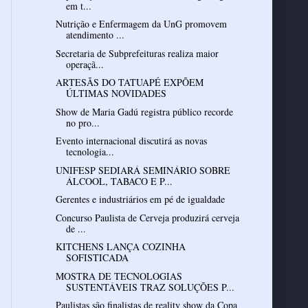
em t...
Nutrição e Enfermagem da UnG promovem
atendimento ...
Secretaria de Subprefeituras realiza maior
operaçã...
ARTESÃS DO TATUAPÉ EXPÕEM
ÚLTIMAS NOVIDADES
Show de Maria Gadú registra público recorde
no pro...
Evento internacional discutirá as novas
tecnologia...
UNIFESP SEDIARÁ SEMINÁRIO SOBRE
ÁLCOOL, TABACO E P...
Gerentes e industriários em pé de igualdade
Concurso Paulista de Cerveja produzirá cerveja
de ...
KITCHENS LANÇA COZINHA
SOFISTICADA
MOSTRA DE TECNOLOGIAS
SUSTENTÁVEIS TRAZ SOLUÇÕES P...
Paulistas são finalistas de reality show da Copa