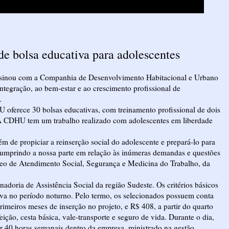
e bolsa educativa para adolescentes
assinou com a Companhia de Desenvolvimento Habitacional e Urbano
egração, ao bem-estar e ao crescimento profissional de
.
ferece 30 bolsas educativas, com treinamento profissional de dois
"A CDHU tem um trabalho realizado com adolescentes em liberdade
ém de propiciar a reinserção social do adolescente e prepará-lo para
 cumprindo a nossa parte em relação às inúmeras demandas e questões
leo de Atendimento Social, Segurança e Medicina do Trabalho, da
adoria de Assistência Social da região Sudeste. Os critérios básicos
etiva no período noturno. Pelo termo, os selecionados possuem conta
imeiros meses de inserção no projeto, e R$ 408, a partir do quarto
eição, cesta básica, vale-transporte e seguro de vida. Durante o dia,
r 40 horas semanais dentro da empresa, ministrado na gestão