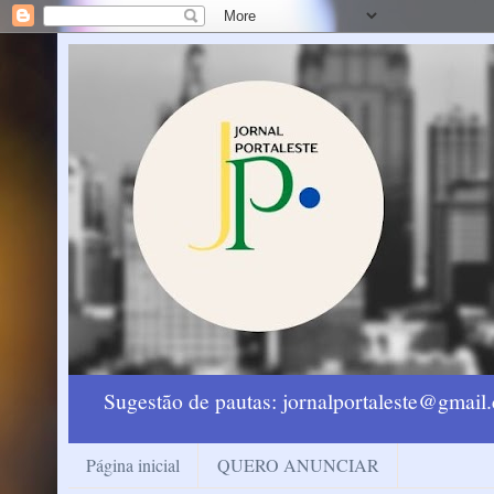
Sugestão de pautas: jornalportaleste@gmai
Página inicial
QUERO ANUNCIAR