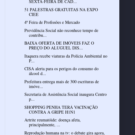
SEXTA-FEIRA DE CAD...
51 PALESTRAS GRATUITAS NA EXPO
CIEE
4ª Feira de Profissões e Mercado
Previdência Social não reconhece tempo de
contribu...
BAIXA OFERTA DE IMÓVEIS FAZ O
PREÇO DO ALUGUEL DIS...
Itaquera recebe viaturas da Polícia Ambiental no
P...
CISA alerta para os perigos do consumo do
álcool d...
Prefeitura entrega mais de 300 escrituras de
imóve...
Secretaria de Assistência Social inaugura Centro
p...
SHOPPING PENHA TERÁ VACINAÇÃO
CONTRA A GRIPE H1N1
Artrite reumatóide: doença afeta,
principalmente, ...
Reprodução humana na tv: o debate gira agora,