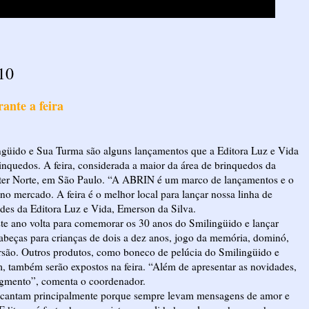
10
ante a feira
ingüido e Sua Turma são alguns lançamentos que a Editora Luz e Vida
nquedos. A feira, considerada a maior da área de brinquedos da
enter Norte, em São Paulo. “A ABRIN é um marco de lançamentos e o
o mercado. A feira é o melhor local para lançar nossa linha de
edes da Editora Luz e Vida, Emerson da Silva.
te ano volta para comemorar os 30 anos do Smilingüido e lançar
abeças para crianças de dois a dez anos, jogo da memória, dominó,
rsão. Outros produtos, como boneco de pelúcia do Smilingüido e
 também serão expostos na feira. “Além de apresentar as novidades,
segmento”, comenta o coordenador.
ncantam principalmente porque sempre levam mensagens de amor e