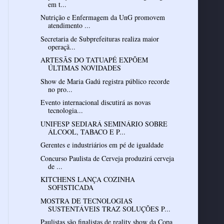
em t...
Nutrição e Enfermagem da UnG promovem
atendimento ...
Secretaria de Subprefeituras realiza maior
operaçã...
ARTESÃS DO TATUAPÉ EXPÕEM
ÚLTIMAS NOVIDADES
Show de Maria Gadú registra público recorde
no pro...
Evento internacional discutirá as novas
tecnologia...
UNIFESP SEDIARÁ SEMINÁRIO SOBRE
ÁLCOOL, TABACO E P...
Gerentes e industriários em pé de igualdade
Concurso Paulista de Cerveja produzirá cerveja
de ...
KITCHENS LANÇA COZINHA
SOFISTICADA
MOSTRA DE TECNOLOGIAS
SUSTENTÁVEIS TRAZ SOLUÇÕES P...
Paulistas são finalistas de reality show da Copa