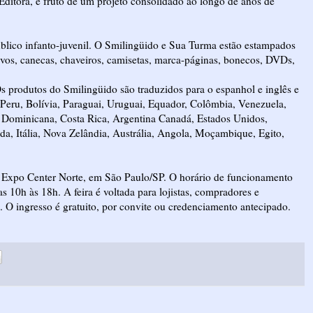
Editora, é fruto de um projeto consolidado ao longo de anos de
blico infanto-juvenil. O Smilingüido e Sua Turma estão estampados
ivos, canecas, chaveiros, camisetas, marca-páginas, bonecos, DVDs,
Os produtos do Smilingüido são traduzidos para o espanhol e inglês e
, Peru, Bolívia, Paraguai, Uruguai, Equador, Colômbia, Venezuela,
 Dominicana, Costa Rica, Argentina Canadá, Estados Unidos,
a, Itália, Nova Zelândia, Austrália, Angola, Moçambique, Egito,
o Expo Center Norte, em São Paulo/SP. O horário de funcionamento
das 10h às 18h. A feira é voltada para lojistas, compradores e
. O ingresso é gratuito, por convite ou credenciamento antecipado.