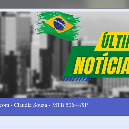
l.com - Claudia Souza - MTB 50644/SP