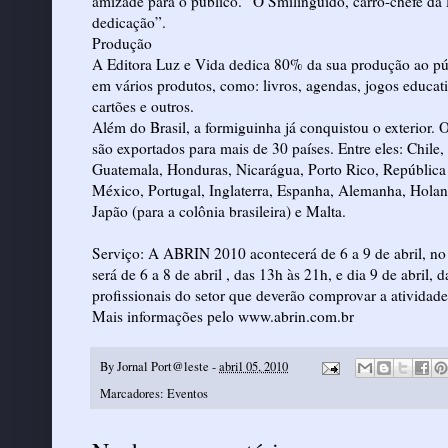
amizade para o público. “O Smilingüido, carro-chefe da 
dedicação”.
Produção
A Editora Luz e Vida dedica 80% da sua produção ao pú
em vários produtos, como: livros, agendas, jogos educat
cartões e outros.
Além do Brasil, a formiguinha já conquistou o exterior. 
são exportados para mais de 30 países. Entre eles: Chile
Guatemala, Honduras, Nicarágua, Porto Rico, República
México, Portugal, Inglaterra, Espanha, Alemanha, Holand
Japão (para a colônia brasileira) e Malta.
Serviço: A ABRIN 2010 acontecerá de 6 a 9 de abril, n
será de 6 a 8 de abril , das 13h às 21h, e dia 9 de abril, 
profissionais do setor que deverão comprovar a atividade
Mais informações pelo www.abrin.com.br
By
Jornal Port@leste
-
abril 05, 2010
Marcadores:
Eventos