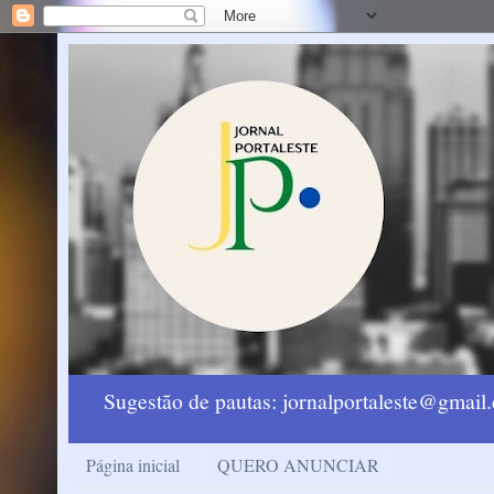
Sugestão de pautas: jornalportaleste@gmai
Página inicial
QUERO ANUNCIAR