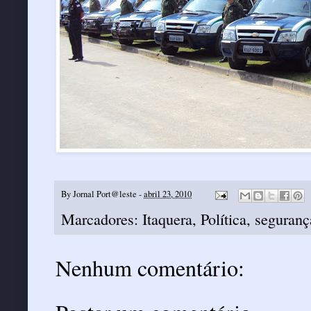
By
Jornal Port@leste
-
abril 23, 2010
Marcadores:
Itaquera
,
Política
,
seguranç
Nenhum comentário: