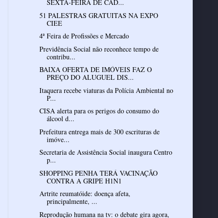
SEXTA-FEIRA DE CAD...
51 PALESTRAS GRATUITAS NA EXPO
CIEE
4ª Feira de Profissões e Mercado
Previdência Social não reconhece tempo de
contribu...
BAIXA OFERTA DE IMÓVEIS FAZ O
PREÇO DO ALUGUEL DIS...
Itaquera recebe viaturas da Polícia Ambiental no
P...
CISA alerta para os perigos do consumo do
álcool d...
Prefeitura entrega mais de 300 escrituras de
imóve...
Secretaria de Assistência Social inaugura Centro
p...
SHOPPING PENHA TERÁ VACINAÇÃO
CONTRA A GRIPE H1N1
Artrite reumatóide: doença afeta,
principalmente, ...
Reprodução humana na tv: o debate gira agora,