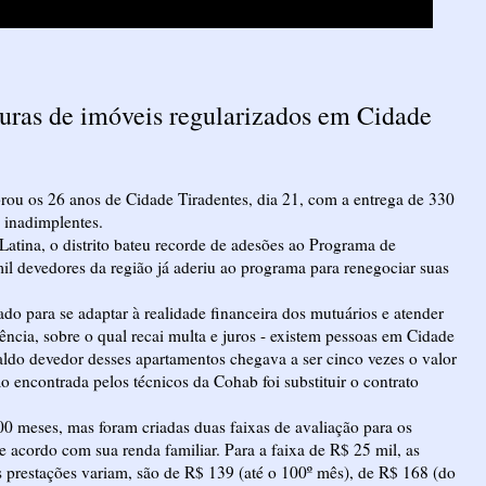
ituras de imóveis regularizados em Cidade
ou os 26 anos de Cidade Tiradentes, dia 21, com a entrega de 330
 inadimplentes.
atina, o distrito bateu recorde de adesões ao Programa de
l devedores da região já aderiu ao programa para renegociar suas
o para se adaptar à realidade financeira dos mutuários e atender
ncia, sobre o qual recai multa e juros - existem pessoas em Cidade
aldo devedor desses apartamentos chegava a ser cinco vezes o valor
 encontrada pelos técnicos da Cohab foi substituir o contrato
0 meses, mas foram criadas duas faixas de avaliação para os
e acordo com sua renda familiar. Para a faixa de R$ 25 mil, as
as prestações variam, são de R$ 139 (até o 100º mês), de R$ 168 (do