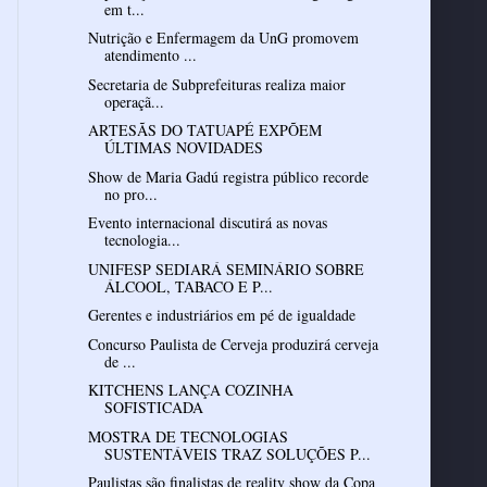
em t...
Nutrição e Enfermagem da UnG promovem
atendimento ...
Secretaria de Subprefeituras realiza maior
operaçã...
ARTESÃS DO TATUAPÉ EXPÕEM
ÚLTIMAS NOVIDADES
Show de Maria Gadú registra público recorde
no pro...
Evento internacional discutirá as novas
tecnologia...
UNIFESP SEDIARÁ SEMINÁRIO SOBRE
ÁLCOOL, TABACO E P...
Gerentes e industriários em pé de igualdade
Concurso Paulista de Cerveja produzirá cerveja
de ...
KITCHENS LANÇA COZINHA
SOFISTICADA
MOSTRA DE TECNOLOGIAS
SUSTENTÁVEIS TRAZ SOLUÇÕES P...
Paulistas são finalistas de reality show da Copa