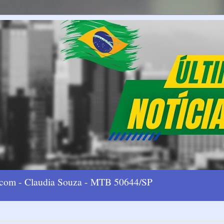
l.com - Claudia Souza - MTB 50644/SP