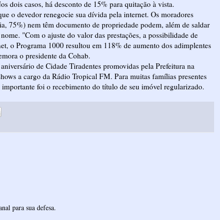
s dois casos, há desconto de 15% para quitação à vista.
que o devedor renegocie sua dívida pela internet. Os moradores
oria, 75%) nem têm documento de propriedade podem, além de saldar
u nome. "Com o ajuste do valor das prestações, a possibilidade de
ternet, o Programa 1000 resultou em 118% de aumento dos adimplentes
emora o presidente da Cohab.
 aniversário de Cidade Tiradentes promovidas pela Prefeitura na
 shows a cargo da Rádio Tropical FM. Para muitas famílias presentes
importante foi o recebimento do título de seu imóvel regularizado.
nal para sua defesa.