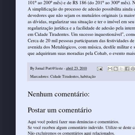
101º ao 200º mês) e de R$ 186 (do 201º ao 300º mês). No
A simplificação do processo de adesão possibilita ainda 
devedores que não sejam os mutuários originais (a mai
as dívidas, regularizar sua situação e ter o imóvel em se
regularização jurídica e a facilidade de adesão pela in
em Cidade Tiradentes. Um sucesso inquestionável", com
Cerca de 20 mil pessoas participaram das festividades de
avenida dos Metalúrgicos, com música, desfile militar e
que adquiriram suas moradias pela Cohab, o evento mais 
By
Jornal Port@leste
-
abril 23, 2010
Marcadores:
Cidade Tiradentes
,
habitação
Nenhum comentário:
Postar um comentário
Aqui você poderá fazer suas denúncias e comentários.
Se você recebeu algum comentário indevido. Utilize-se deste ca
Não excluiremos os comentários aqui relacionados.