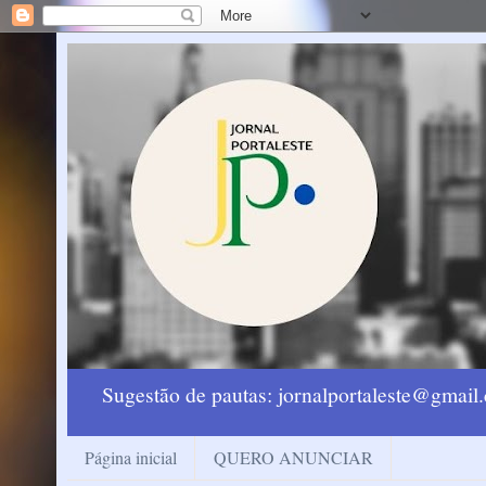
Sugestão de pautas: jornalportaleste@gmai
Página inicial
QUERO ANUNCIAR