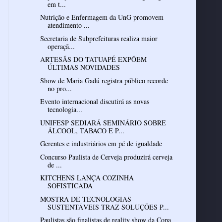
em t...
Nutrição e Enfermagem da UnG promovem
atendimento ...
Secretaria de Subprefeituras realiza maior
operaçã...
ARTESÃS DO TATUAPÉ EXPÕEM
ÚLTIMAS NOVIDADES
Show de Maria Gadú registra público recorde
no pro...
Evento internacional discutirá as novas
tecnologia...
UNIFESP SEDIARÁ SEMINÁRIO SOBRE
ÁLCOOL, TABACO E P...
Gerentes e industriários em pé de igualdade
Concurso Paulista de Cerveja produzirá cerveja
de ...
KITCHENS LANÇA COZINHA
SOFISTICADA
MOSTRA DE TECNOLOGIAS
SUSTENTÁVEIS TRAZ SOLUÇÕES P...
Paulistas são finalistas de reality show da Copa