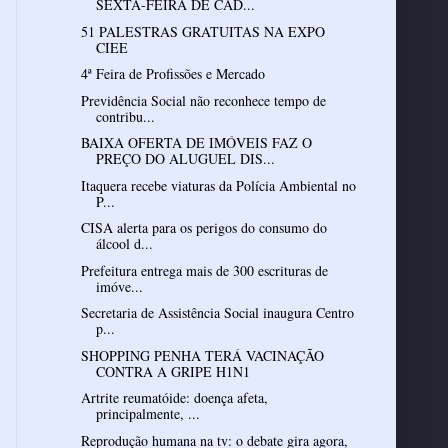
SEXTA-FEIRA DE CAD...
51 PALESTRAS GRATUITAS NA EXPO
CIEE
4ª Feira de Profissões e Mercado
Previdência Social não reconhece tempo de
contribu...
BAIXA OFERTA DE IMÓVEIS FAZ O
PREÇO DO ALUGUEL DIS...
Itaquera recebe viaturas da Polícia Ambiental no
P...
CISA alerta para os perigos do consumo do
álcool d...
Prefeitura entrega mais de 300 escrituras de
imóve...
Secretaria de Assistência Social inaugura Centro
p...
SHOPPING PENHA TERÁ VACINAÇÃO
CONTRA A GRIPE H1N1
Artrite reumatóide: doença afeta,
principalmente, ...
Reprodução humana na tv: o debate gira agora,