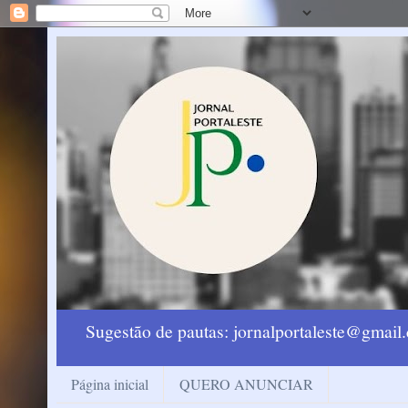
Sugestão de pautas: jornalportaleste@gmai
Página inicial
QUERO ANUNCIAR