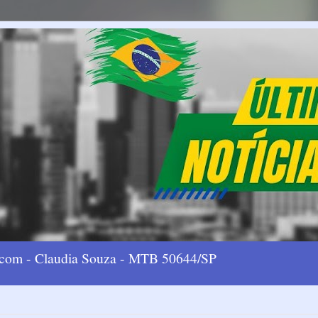
l.com - Claudia Souza - MTB 50644/SP