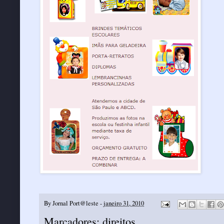
By
Jornal Port@leste
-
janeiro 31, 2010
Marcadores:
direitos