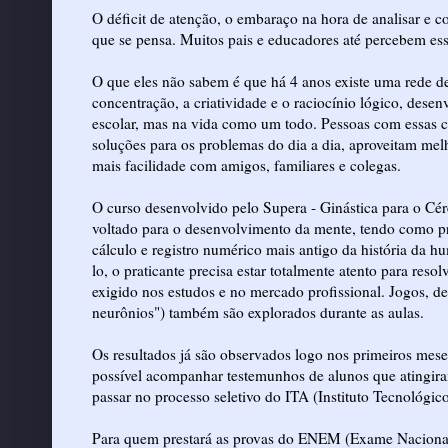
O déficit de atenção, o embaraço na hora de analisar e 
que se pensa. Muitos pais e educadores até percebem es
O que eles não sabem é que há 4 anos existe uma rede de
concentração, a criatividade e o raciocínio lógico, dese
escolar, mas na vida como um todo. Pessoas com essas c
soluções para os problemas do dia a dia, aproveitam me
mais facilidade com amigos, familiares e colegas.
O curso desenvolvido pelo Supera - Ginástica para o Cé
voltado para o desenvolvimento da mente, tendo como pr
cálculo e registro numérico mais antigo da história da 
lo, o praticante precisa estar totalmente atento para res
exigido nos estudos e no mercado profissional. Jogos, de
neurônios") também são explorados durante as aulas.
Os resultados já são observados logo nos primeiros mes
possível acompanhar testemunhos de alunos que atingir
passar no processo seletivo do ITA (Instituto Tecnológic
Para quem prestará as provas do ENEM (Exame Nacional