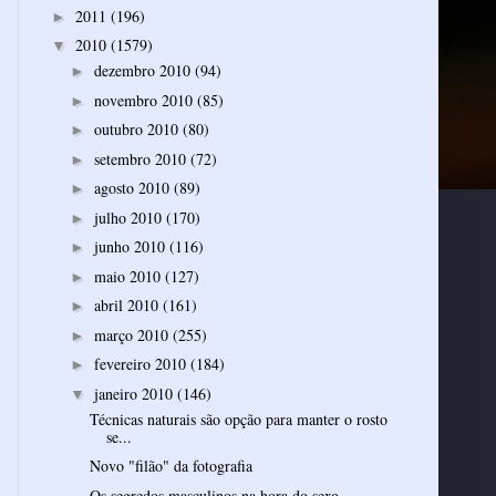
2011
(196)
►
2010
(1579)
▼
dezembro 2010
(94)
►
novembro 2010
(85)
►
outubro 2010
(80)
►
setembro 2010
(72)
►
agosto 2010
(89)
►
julho 2010
(170)
►
junho 2010
(116)
►
maio 2010
(127)
►
abril 2010
(161)
►
março 2010
(255)
►
fevereiro 2010
(184)
►
janeiro 2010
(146)
▼
Técnicas naturais são opção para manter o rosto
se...
Novo "filão" da fotografia
Os segredos masculinos na hora do sexo