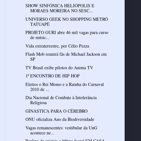
SHOW SINFÔNICA HELIÓPOLIS E
MORAES MOREIRA NO SESC...
UNIVERSO GEEK NO SHOPPING METRÔ
TATUAPÉ
PROJETO GURI abre 46 mil vagas para curso
de músic...
Vida extraterrestre, por Célio Pezza
Flash Mob reunirá fãs de Michael Jackson em
SP
TV Brasil exibe pilotos do Anima TV
1º ENCONTRO DE HIP HOP
Eleitos o Rei Momo e a Rainha do Carnaval
2010 de ...
Dia Nacional de Combate à Intolerância
Religiosa
GINÁSTICA PARA O CÉREBRO
ONU oficializa Ano da Biodiversidade
Vagas remanescentes: vestibular da UnG
acontece ne...
Peeling de cristais e lifting facial EM CASA