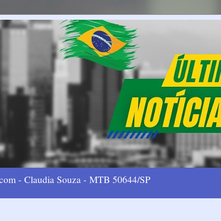
l.com - Claudia Souza - MTB 50644/SP