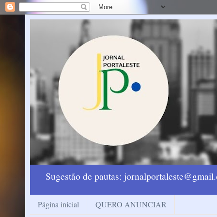
Sugestão de pautas: jornalportaleste@gmai
Página inicial
QUERO ANUNCIAR