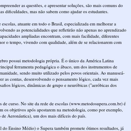
compreender as questões, e apresentar soluções, são mais comuns do
sas dificuldades, mas não sabem como ajudar os estudantes.
 escolas, atuante em todo o Brasil, especializada em melhorar a
nvolvendo as potencialidades que refletirão não apenas no aprendizado
apacidades ampliadas encontram, com mais facilidade, diferentes
lhor o tempo, vivendo com qualidade, além de se relacionarem com
rebro possui metodologia própria. É o único da América Latina
incipal ferramenta pedagógica o ábaco, um dos instrumentos de
humanidade, sendo muito utilizado pelos povos orientais. Ao manuseá-
olver as contas, desenvolvendo o pensamento lógico, cada vez mais
safios lógicos, dinâmicas de grupo e neuróbicas ("aeróbicas dos
es de curso. No site da rede de escolas (www.metodosupera.com.br) é
am os objetivos após apostarem na metodologia, como por exemplo,
o de Aeronáutica), um dos mais difíceis do país.
 do Ensino Médio) o Supera também promete ótimos resultados, já