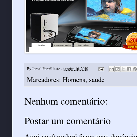
By
Jornal Port@leste
-
janeiro 16, 2010
Marcadores:
Homens
,
saude
Nenhum comentário:
Postar um comentário
Aqui você poderá fazer suas denúncia