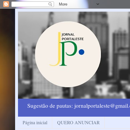
Sugestão de pautas: jornalportaleste@gmai
Página inicial
QUERO ANUNCIAR