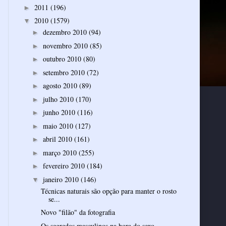
2011
(196)
►
2010
(1579)
▼
dezembro 2010
(94)
►
novembro 2010
(85)
►
outubro 2010
(80)
►
setembro 2010
(72)
►
agosto 2010
(89)
►
julho 2010
(170)
►
junho 2010
(116)
►
maio 2010
(127)
►
abril 2010
(161)
►
março 2010
(255)
►
fevereiro 2010
(184)
►
janeiro 2010
(146)
▼
Técnicas naturais são opção para manter o rosto
se...
Novo "filão" da fotografia
Os segredos masculinos na hora do sexo