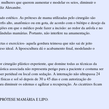
as mulheres que querem aumentar e modelar os seios, diminuir o
diz Alexandre.
ado estético. As próteses de mama utilizadas pelo cirurgião são
perfis alto, anatômico ou em gota, de acordo com o biótipo e desejo da
giões em que o médico pode fazer a incisão: ao redor da aréola e no
glândulas mamárias. Portanto, não interfere na amamentação.
ietas e exercícios- aquela gordura teimosa que não sai de jeito
so ideal. A lipoescultura dá o acabamento final, modelando o
r cirurgião plástico experiente, que domine todas as técnicas da
lástica associada não representa perigo para a paciente e costuma ser
ser peridual ou local com sedação. A internação não ultrapassa 24
ísicas e sol só depois de 30 a 45 dias e com autorização do
ara diminuir os edemas e agilizar a recuperação. As cicatrizes ficam
PRÓTESE MAMÁRIA E LIPO: