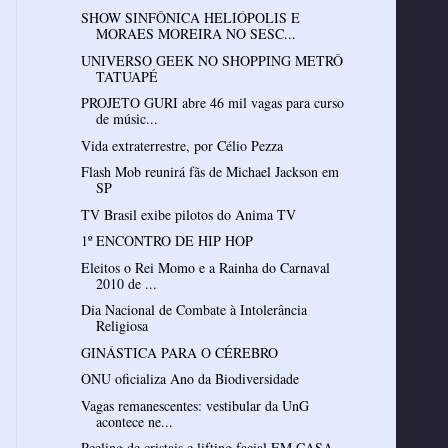
SHOW SINFÔNICA HELIÓPOLIS E
MORAES MOREIRA NO SESC...
UNIVERSO GEEK NO SHOPPING METRÔ
TATUAPÉ
PROJETO GURI abre 46 mil vagas para curso
de músic...
Vida extraterrestre, por Célio Pezza
Flash Mob reunirá fãs de Michael Jackson em
SP
TV Brasil exibe pilotos do Anima TV
1º ENCONTRO DE HIP HOP
Eleitos o Rei Momo e a Rainha do Carnaval
2010 de ...
Dia Nacional de Combate à Intolerância
Religiosa
GINÁSTICA PARA O CÉREBRO
ONU oficializa Ano da Biodiversidade
Vagas remanescentes: vestibular da UnG
acontece ne...
Peeling de cristais e lifting facial EM CASA