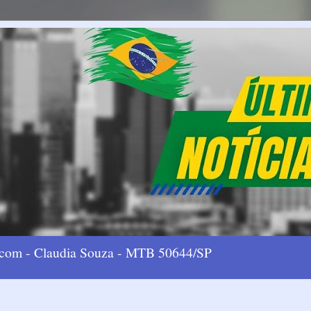
l.com - Claudia Souza - MTB 50644/SP