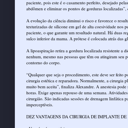
paciente, pois este é o casamento perfeito, desejado pel
abdômen e eliminar os pontos de gorduras localizadas”, 
A evolução da ciência diminui o risco e favorece o result
texturizadas de silicone em gel de alta coesividade nos 
paciente, o que garante um resultado natural. Há duas re
sulco inferior da mama. A prótese é colocada atrás das 
A lipoaspiração retira a gordura localizada resistente a d
nenhum, mesmo nas pessoas que têm ou atingiram seu pe
contorno do corpo.
“Qualquer que seja o procedimento, este deve ser feito po
cirurgia estética e reparadora. Normalmente, a cirurgia p
muito bem aceita”, finaliza Alexandre. A anestesia pode 
horas. Exige apenas repouso de uma semana. Atividades f
cirurgião. São indicadas sessões de drenagem linfática p
imperceptíveis.
DEZ VANTAGENS DA CIRURGIA DE IMPLANTE DE 