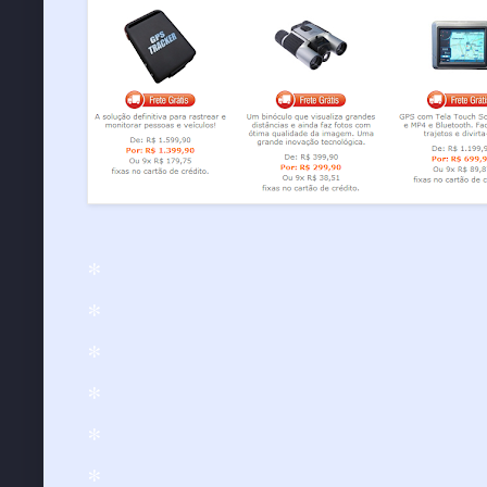
*
*
*
*
*
*