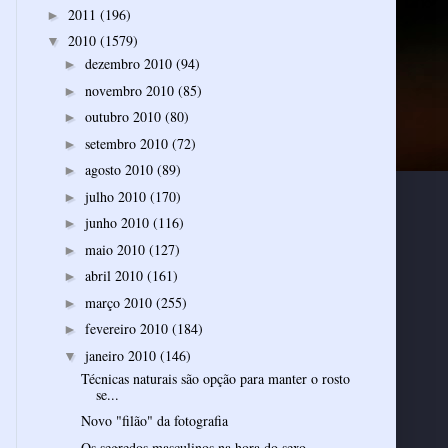
2011
(196)
►
2010
(1579)
▼
dezembro 2010
(94)
►
novembro 2010
(85)
►
outubro 2010
(80)
►
setembro 2010
(72)
►
agosto 2010
(89)
►
julho 2010
(170)
►
junho 2010
(116)
►
maio 2010
(127)
►
abril 2010
(161)
►
março 2010
(255)
►
fevereiro 2010
(184)
►
janeiro 2010
(146)
▼
Técnicas naturais são opção para manter o rosto
se...
Novo "filão" da fotografia
Os segredos masculinos na hora do sexo