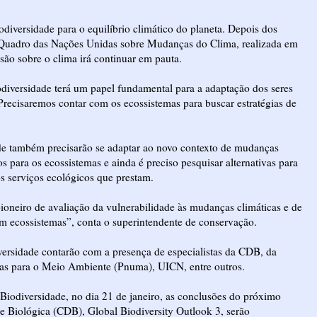
odiversidade para o equilíbrio climático do planeta. Depois dos
Quadro das Nações Unidas sobre Mudanças do Clima, realizada em
o sobre o clima irá continuar em pauta.
iodiversidade terá um papel fundamental para a adaptação dos seres
Precisaremos contar com os ecossistemas para buscar estratégias de
ade também precisarão se adaptar ao novo contexto de mudanças
os para os ecossistemas e ainda é preciso pesquisar alternativas para
os serviços ecológicos que prestam.
oneiro de avaliação da vulnerabilidade às mudanças climáticas e de
m ecossistemas”, conta o superintendente de conservação.
versidade contarão com a presença de especialistas da CDB, da
as para o Meio Ambiente (Pnuma), UICN, entre outros.
Biodiversidade, no dia 21 de janeiro, as conclusões do próximo
e Biológica (CDB), Global Biodiversity Outlook 3, serão