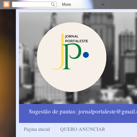
Sugestão de pautas: jornalportaleste@gmai
Página inicial
QUERO ANUNCIAR