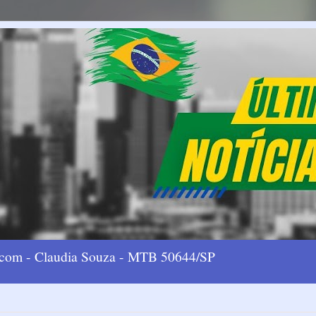
l.com - Claudia Souza - MTB 50644/SP