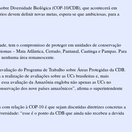
 sobre Diversidade Biológica (COP-10/CDB), que acontecerá em
rios devem definir novas metas, espera-se que ambiciosas, para a
idade, tem o compromisso de proteger em unidades de conservação
omas – Mata Atlântica, Cerrado, Pantanal, Caatinga e Pampas. Para
s nenhuma área remanescente.
avaliação do Programa de Trabalho sobre Áreas Protegidas da CDB.
a realização de avaliações sobre as UCs brasileiras e, mais
e essa avaliação da Amazônia engloba não apenas as UCs no
 conservação dos nove países amazônicos”, afirma o superintendente
s com relação à COP-10 é que sejam discutidas diretrizes concretas a
odiversidade: “esse é o ponto da CDB que ainda não recebeu a devida