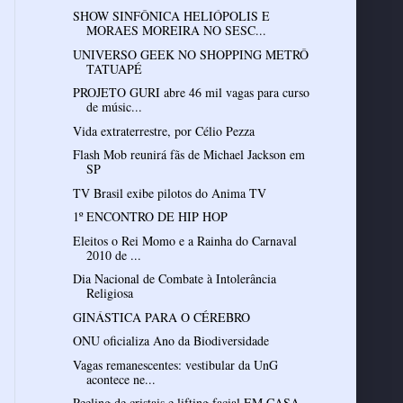
SHOW SINFÔNICA HELIÓPOLIS E
MORAES MOREIRA NO SESC...
UNIVERSO GEEK NO SHOPPING METRÔ
TATUAPÉ
PROJETO GURI abre 46 mil vagas para curso
de músic...
Vida extraterrestre, por Célio Pezza
Flash Mob reunirá fãs de Michael Jackson em
SP
TV Brasil exibe pilotos do Anima TV
1º ENCONTRO DE HIP HOP
Eleitos o Rei Momo e a Rainha do Carnaval
2010 de ...
Dia Nacional de Combate à Intolerância
Religiosa
GINÁSTICA PARA O CÉREBRO
ONU oficializa Ano da Biodiversidade
Vagas remanescentes: vestibular da UnG
acontece ne...
Peeling de cristais e lifting facial EM CASA