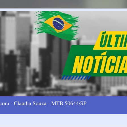
l.com - Claudia Souza - MTB 50644/SP