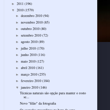
2011
(196)
►
2010
(1579)
▼
dezembro 2010
(94)
►
novembro 2010
(85)
►
outubro 2010
(80)
►
setembro 2010
(72)
►
agosto 2010
(89)
►
julho 2010
(170)
►
junho 2010
(116)
►
maio 2010
(127)
►
abril 2010
(161)
►
março 2010
(255)
►
fevereiro 2010
(184)
►
janeiro 2010
(146)
▼
Técnicas naturais são opção para manter o rosto
se...
Novo "filão" da fotografia
Os segredos masculinos na hora do sexo