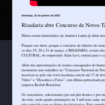
domingo, 31 de janeiro de 2010
Risadaria abre Concurso de Novos T
Maior evento humorístico da América Latina já abriu ins
Prepare seu show, porque o concurso de talentos do mai
os dias 19, 20 e 21 de março, o RISADARIA, evento i
CULTURAL, do empresário Alain Levi, entrará para o cal
Além das apresentações de nomes consagrados do humor 
mostrarem seus trabalhos no “Concurso Nacional de No
inscrever-se pelo site www.risadaria.com.br até 17 de fe
Vídeo” e “Desenhos e Fotos”, esta última patrocinada 
empresa Reckitt Benckiser.
Os vencedores, selecionados por um júri técnico e por m
Ao todo, serão quatro premiações de 3 mil reais cada, um
não coincidir com os eleitos do júri técnico. Para compl