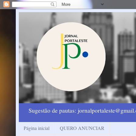
Sugestão de pautas: jornalportaleste@gmai
Página inicial
QUERO ANUNCIAR