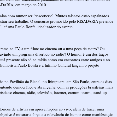
ISADARIA, em março de 2010.
alha com humor ser ‘descoberto’. Muitos talentos estão espalhados
ostrar seu trabalho. O concurso promovido pelo RISADARIA pretende
, afirma Paulo Bonfá, idealizador do evento.
grama na TV, a um filme no cinema ou a uma peça de teatro? Ou
uvindo um programa divertido no rádio? O humor é um dos traços
 está presente não só na mídia como em encontros entre amigos e no
umorista Paulo Bonfá e a Infinito Cultural lançam o projeto
o no Pavilhão da Bienal, no Ibirapuera, em São Paulo, entre os dias
onteúdo democrático e abrangente, com as produções brasileiras mais
ticas: cinema, rádio, televisão, internet, cartum, teatro, stand-up
icos de artistas em apresentações ao vivo, além de trazer uma
l objetivo é mostrar a força e a relevância do humor como manifestação