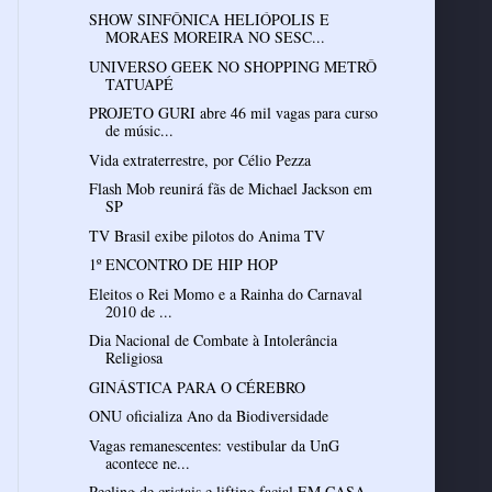
SHOW SINFÔNICA HELIÓPOLIS E
MORAES MOREIRA NO SESC...
UNIVERSO GEEK NO SHOPPING METRÔ
TATUAPÉ
PROJETO GURI abre 46 mil vagas para curso
de músic...
Vida extraterrestre, por Célio Pezza
Flash Mob reunirá fãs de Michael Jackson em
SP
TV Brasil exibe pilotos do Anima TV
1º ENCONTRO DE HIP HOP
Eleitos o Rei Momo e a Rainha do Carnaval
2010 de ...
Dia Nacional de Combate à Intolerância
Religiosa
GINÁSTICA PARA O CÉREBRO
ONU oficializa Ano da Biodiversidade
Vagas remanescentes: vestibular da UnG
acontece ne...
Peeling de cristais e lifting facial EM CASA