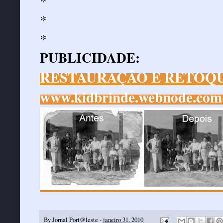
*
*
*
PUBLICIDADE:
RESTAURAÇÃO E RETOQU
www.kidbrinde.webnode.com
By
Jornal Port@leste
-
janeiro 31, 2010