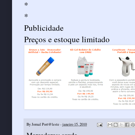
*
*
Publicidade
Preços e estoque limitado
By
Jornal Port@leste
-
janeiro 15, 2010
Marcadores:
saude