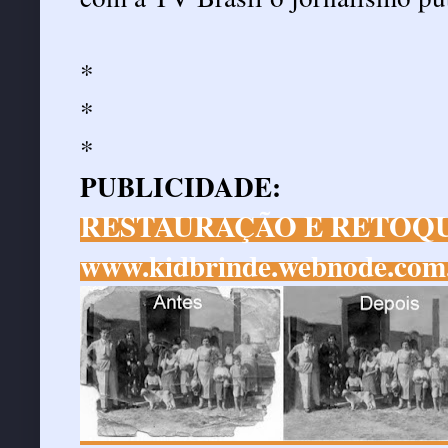
*
*
*
PUBLICIDADE:
RESTAURAÇÃO E RETOQU
www.kidbrinde.webnode.com