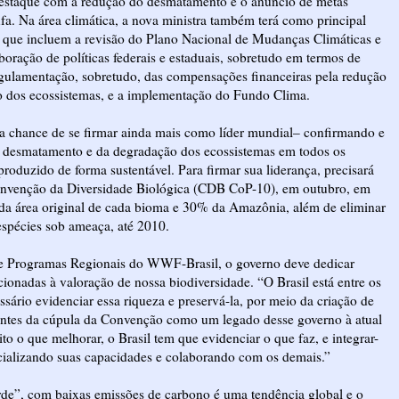
destaque com a redução do desmatamento e o anúncio de metas
ufa. Na área climática, a nova ministra também terá como principal
s, que incluem a revisão do Plano Nacional de Mudanças Climáticas e
aboração de políticas federais e estaduais, sobretudo em termos de
regulamentação, sobretudo, das compensações financeiras pela redução
 dos ecossistemas, e a implementação do Fundo Clima.
 a chance de se firmar ainda mais como líder mundial– confirmando e
o desmatamento e da degradação dos ecossistemas em todos os
roduzido de forma sustentável. Para firmar sua liderança, precisará
Convenção da Diversidade Biológica (CDB CoP-10), em outubro, em
da área original de cada bioma e 30% da Amazônia, além de eliminar
spécies sob ameaça, até 2010.
de Programas Regionais do WWF-Brasil, o governo deve dedicar
cionadas à valoração de nossa biodiversidade. “O Brasil está entre os
ssário evidenciar essa riqueza e preservá-la, por meio da criação de
antes da cúpula da Convenção como um legado desse governo à atual
ito o que melhorar, o Brasil tem que evidenciar o que faz, e integrar-
ncializando suas capacidades e colaborando com os demais.”
e”, com baixas emissões de carbono é uma tendência global e o