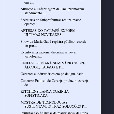
em t...
Nutrição e Enfermagem da UnG promovem
atendimento ...
Secretaria de Subprefeituras realiza maior
operaçã...
ARTESÃS DO TATUAPÉ EXPÕEM
ÚLTIMAS NOVIDADES
Show de Maria Gadú registra público recorde
no pro...
Evento internacional discutirá as novas
tecnologia...
UNIFESP SEDIARÁ SEMINÁRIO SOBRE
ÁLCOOL, TABACO E P...
Gerentes e industriários em pé de igualdade
Concurso Paulista de Cerveja produzirá cerveja
de ...
KITCHENS LANÇA COZINHA
SOFISTICADA
MOSTRA DE TECNOLOGIAS
SUSTENTÁVEIS TRAZ SOLUÇÕES P...
Paulistas são finalistas de reality show da Copa