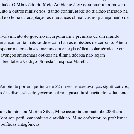
bilidade. O Ministério do Meio Ambiente deve continuar a promover o
to a outros ministérios, dando continuidade ao diálogo iniciado na
al e o tema da adaptação às mudanças climáticas no planejamento de
envolvimento do governo incorporaram a premissa de um mundo
a uma economia mais verde e com baixas emissões de carbono. Ainda
sperar maiores investimentos em energia eólica, solar-térmica e em
os avanços ambientais obtidos na última década não sejam
mbiental e o Código Florestal”, explica Maretti.
 Ambiente por um período de 22 meses trouxe avanços significativos,
o das discussões de governo e tirar a pasta da situação de isolamento
da pela ministra Marina Silva, Minc assumiu em maio de 2008 em
 Com seu perfil carismático e midiático, Minc enfrentou os problemas
políticas antagônicas.