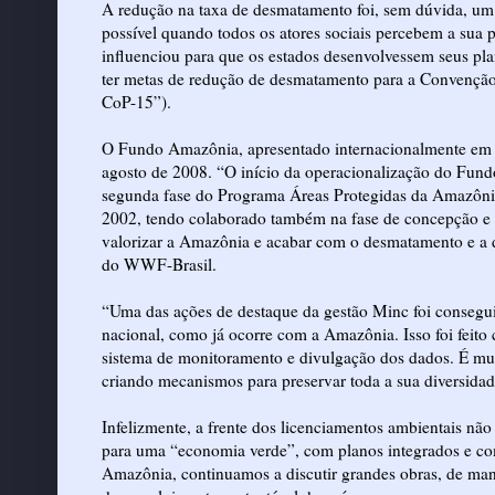
A redução na taxa de desmatamento foi, sem dúvida, um
possível quando todos os atores sociais percebem a sua 
influenciou para que os estados desenvolvessem seus pl
ter metas de redução de desmatamento para a Convenç
CoP-15”).
O Fundo Amazônia, apresentado internacionalmente em B
agosto de 2008. “O início da operacionalização do Fundo
segunda fase do Programa Áreas Protegidas da Amazôni
2002, tendo colaborado também na fase de concepção e p
valorizar a Amazônia e acabar com o desmatamento e a d
do WWF-Brasil.
“Uma das ações de destaque da gestão Minc foi consegui
nacional, como já ocorre com a Amazônia. Isso foi feito
sistema de monitoramento e divulgação dos dados. É muit
criando mecanismos para preservar toda a sua diversida
Infelizmente, a frente dos licenciamentos ambientais nã
para uma “economia verde”, com planos integrados e com 
Amazônia, continuamos a discutir grandes obras, de mane