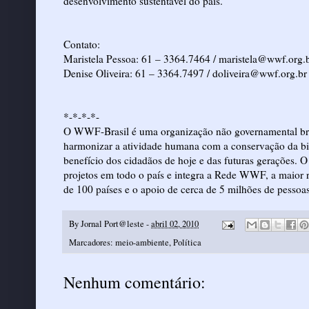
desenvolvimento sustentável do país.
Contato:
Maristela Pessoa: 61 – 3364.7464 / maristela@wwf.org.
Denise Oliveira: 61 – 3364.7497 / doliveira@wwf.org.br
*-*-*-*-
O WWF-Brasil é uma organização não governamental bras
harmonizar a atividade humana com a conservação da bio
benefício dos cidadãos de hoje e das futuras gerações.
projetos em todo o país e integra a Rede WWF, a maior
de 100 países e o apoio de cerca de 5 milhões de pessoas
By
Jornal Port@leste
-
abril 02, 2010
Marcadores:
meio-ambiente
,
Política
Nenhum comentário: