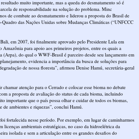
 resultado muito importante, mas a queda do desmatamento só é
parcela de responsabilidade na solução do problema. Minc
anos de combate ao desmatamento e liderou a proposta do Brasil de
ão-Quadro das Nações Unidas sobre Mudanças Climáticas (“UNFCCC
ali, em 2007, foi finalmente aprovado pelo Presidente Lula em
 Amazônia para apoio aos primeiros projetos, entre os quais a
a (Arpa), do qual o WWF-Brasil é parceiro desde seu lançamento em
lanejamento, evidencia a importância da busca de soluções para
egradação de nossa floresta”, afirmou Denise Hamú, secretária-geral
r chamar atenção para o Cerrado e colocar esse bioma no debate
 com a proposta de avaliação do status de cada bioma, incluindo
o importante que o país possa olhar e cuidar de todos os biomas,
de de ambientes e riquezas”, conclui Hamú.
o foi fortalecida nesse período. Por exemplo, em lugar de caminharmos
licenças ambientais estratégicas, no caso da hidroelétrica da
ira isolada e sem a articulação entre os grandes desafios do