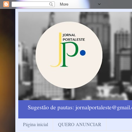
Sugestão de pautas: jornalportaleste@gmai
Página inicial
QUERO ANUNCIAR