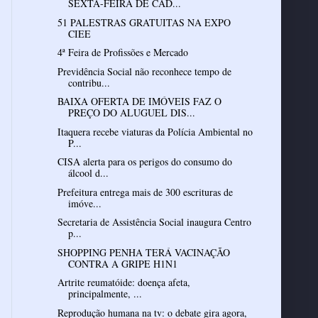
SEXTA-FEIRA DE CAD...
51 PALESTRAS GRATUITAS NA EXPO
CIEE
4ª Feira de Profissões e Mercado
Previdência Social não reconhece tempo de
contribu...
BAIXA OFERTA DE IMÓVEIS FAZ O
PREÇO DO ALUGUEL DIS...
Itaquera recebe viaturas da Polícia Ambiental no
P...
CISA alerta para os perigos do consumo do
álcool d...
Prefeitura entrega mais de 300 escrituras de
imóve...
Secretaria de Assistência Social inaugura Centro
p...
SHOPPING PENHA TERÁ VACINAÇÃO
CONTRA A GRIPE H1N1
Artrite reumatóide: doença afeta,
principalmente, ...
Reprodução humana na tv: o debate gira agora,