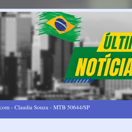
l.com - Claudia Souza - MTB 50644/SP