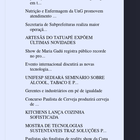
em t...
Nutrição e Enfermagem da UnG promovem
atendimento ...
Secretaria de Subprefeituras realiza maior
operaçã...
ARTESÃS DO TATUAPÉ EXPÕEM
ÚLTIMAS NOVIDADES
Show de Maria Gadú registra público recorde
no pro...
Evento internacional discutirá as novas
tecnologia...
UNIFESP SEDIARÁ SEMINÁRIO SOBRE
ÁLCOOL, TABACO E P...
Gerentes e industriários em pé de igualdade
Concurso Paulista de Cerveja produzirá cerveja
de ...
KITCHENS LANÇA COZINHA
SOFISTICADA
MOSTRA DE TECNOLOGIAS
SUSTENTÁVEIS TRAZ SOLUÇÕES P...
Paulistas são finalistas de reality show da Copa